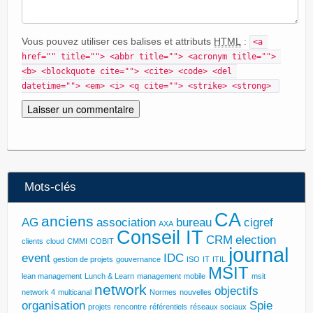
Vous pouvez utiliser ces balises et attributs
HTML
:
<a 
href="" title=""> <abbr title=""> <acronym title=""> 
<b> <blockquote cite=""> <cite> <code> <del 
datetime=""> <em> <i> <q cite=""> <strike> <strong> 
Mots-clés
CA
anciens
AG
association
bureau
cigref
AXA
Conseil IT
CRM
election
clients
cloud
CMMI
COBIT
journal
event
IDC
gestion de projets
gouvernance
ISO
IT
ITIL
MSIT
lean management
Lunch & Learn
management
mobile
msit
network
objectifs
network 4
multicanal
Normes
nouvelles
organisation
Spie
projets
rencontre
référentiels
réseaux sociaux