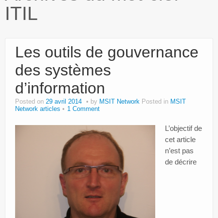
ITIL
Paroles d’entrepreneurs
Bibliothèque MSIT
Les outils de gouvernance
Events
des systèmes
Dons
d’information
Services
Posted on
29 avril 2014
by
MSIT Network
Posted in
MSIT
Network articles
1 Comment
Intranet
L’objectif de
cet article
n’est pas
de décrire