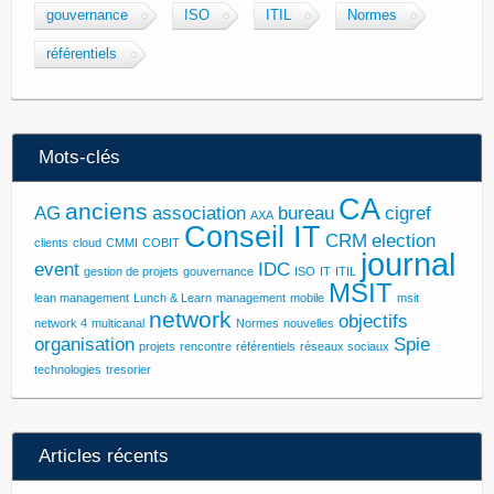
gouvernance
ISO
ITIL
Normes
référentiels
Mots-clés
CA
anciens
AG
association
bureau
cigref
AXA
Conseil IT
CRM
election
clients
cloud
CMMI
COBIT
journal
event
IDC
gestion de projets
gouvernance
ISO
IT
ITIL
MSIT
lean management
Lunch & Learn
management
mobile
msit
network
objectifs
network 4
multicanal
Normes
nouvelles
organisation
Spie
projets
rencontre
référentiels
réseaux sociaux
technologies
tresorier
Articles récents