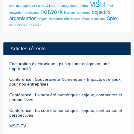
MSIT
lean management
Lunch & Learn
management
mobile
msit
network
objectifs
network 4
multicanal
Normes
nouvelles
organisation
Spie
projets
rencontre
référentiels
réseaux sociaux
technologies
tresorier
Articles récents
Facturation électronique : plus qu’une obligation, une
opportunité
Conférence : Souveraineté Numérique – Impacts et enjeux
pour nos entreprises
Conférence : La sobriété numérique : enjeux, contraintes et
perspectives
Conférence : La sobriété numérique : enjeux, contraintes et
perspectives
MSIT-TV