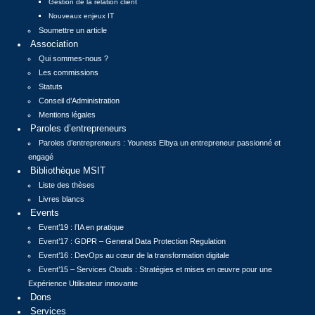
Gestion de la relation client
Nouveaux enjeux IT
Soumettre un article
Association
Qui sommes-nous ?
Les commissions
Statuts
Conseil d’Administration
Mentions légales
Paroles d’entrepreneurs
Paroles d’entrepreneurs : Youness Elbya un entrepreneur passionné et
engagé
Bibliothèque MSIT
Liste des thèses
Livres blancs
Events
Event’19 : l’IA en pratique
Event’17 : GDPR – General Data Protection Regulation
Event’16 : DevOps au cœur de la transformation digitale
Event’15 – Services Clouds : Stratégies et mises en œuvre pour une
Expérience Utilisateur innovante
Dons
Services