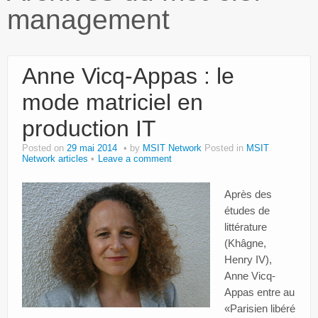
management
Paroles d’entrepreneurs
Bibliothèque MSIT
Anne Vicq-Appas : le
Events
mode matriciel en
Dons
production IT
Services
Posted on
29 mai 2014
by
MSIT Network
Posted in
MSIT
Network articles
Leave a comment
Intranet
Après des
études de
littérature
(Khâgne,
Henry IV),
Anne Vicq-
Appas entre au
«Parisien libéré