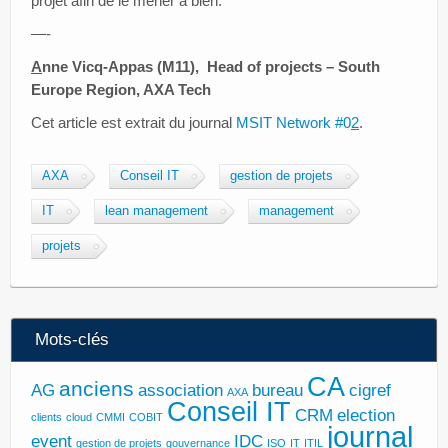
projet afin de le mener à bien.
—-
A
nne Vicq-Appas (M11), Head of projects – South
Europe Region, AXA Tech
Cet article est extrait du journal
MSIT Network #0
2
.
AXA
Conseil IT
gestion de projets
IT
lean management
management
projets
Mots-clés
CA
anciens
AG
association
bureau
cigref
AXA
Conseil IT
CRM
election
clients
cloud
CMMI
COBIT
journal
event
IDC
gestion de projets
gouvernance
ISO
IT
ITIL