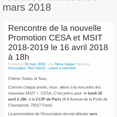
mars 2018
Paroles d’entrepreneurs
Bibliothèque MSIT
Rencontre de la nouvelle
Events
Promotion CESA et MSIT
Dons
2018-2019 le 16 avril 2018
Services
à 18h
Intranet
Posted on
30 mars 2018
by
Herve Gbego
Posted in
Association
,
Non classé
Leave a comment
Chères Toutes et Tous,
Comme chaque année, nous allons à la rencontre des
nouveaux MSIT + CESA. C’est prévu pour le
lundi 16
avril à 18h
à la
CCIP de Paris
(6-8 Avenue de la Porte de
Champerret, 75017 Paris).
La présentation de l’Association devrait débuter
vers