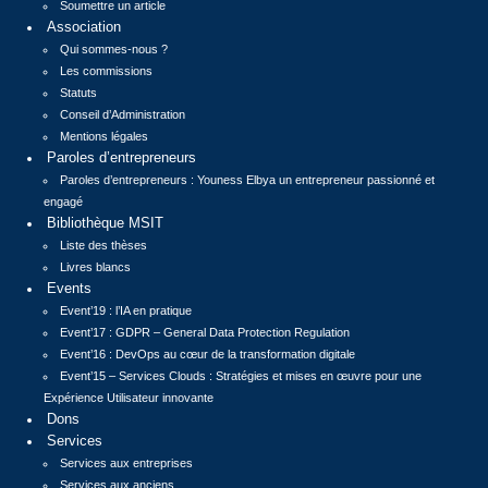
Soumettre un article
Association
Qui sommes-nous ?
Les commissions
Statuts
Conseil d’Administration
Mentions légales
Paroles d’entrepreneurs
Paroles d’entrepreneurs : Youness Elbya un entrepreneur passionné et
engagé
Bibliothèque MSIT
Liste des thèses
Livres blancs
Events
Event’19 : l’IA en pratique
Event’17 : GDPR – General Data Protection Regulation
Event’16 : DevOps au cœur de la transformation digitale
Event’15 – Services Clouds : Stratégies et mises en œuvre pour une
Expérience Utilisateur innovante
Dons
Services
Services aux entreprises
Services aux anciens