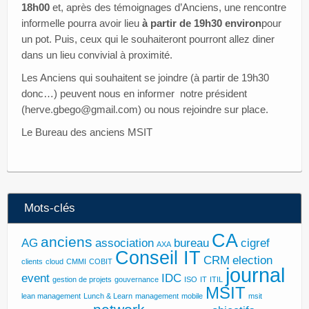
18h00
et, après des témoignages d’Anciens, une rencontre
informelle pourra avoir lieu
à partir de 19h30 environ
pour
un pot. Puis, ceux qui le souhaiteront pourront allez diner
dans un lieu convivial à proximité.
Les Anciens qui souhaitent se joindre (à partir de 19h30
donc…) peuvent nous en informer notre président
(herve.gbego@gmail.com) ou nous rejoindre sur place.
Le Bureau des anciens MSIT
Mots-clés
CA
anciens
AG
association
bureau
cigref
AXA
Conseil IT
CRM
election
clients
cloud
CMMI
COBIT
journal
event
IDC
gestion de projets
gouvernance
ISO
IT
ITIL
MSIT
lean management
Lunch & Learn
management
mobile
msit