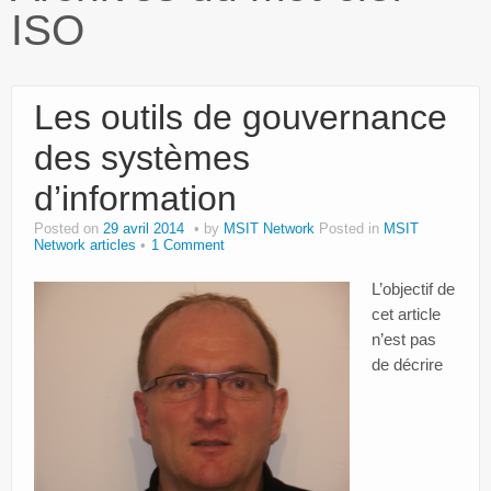
ISO
Paroles d’entrepreneurs
Bibliothèque MSIT
Les outils de gouvernance
Events
des systèmes
Dons
d’information
Services
Posted on
29 avril 2014
by
MSIT Network
Posted in
MSIT
Network articles
1 Comment
Intranet
L’objectif de
cet article
n’est pas
de décrire