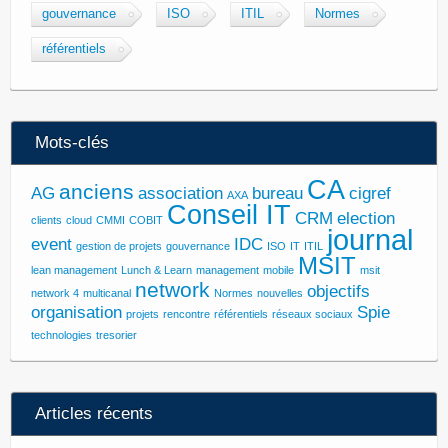
gouvernance
ISO
ITIL
Normes
référentiels
Mots-clés
CA
anciens
AG
association
bureau
cigref
AXA
Conseil IT
CRM
election
clients
cloud
CMMI
COBIT
journal
event
IDC
gestion de projets
gouvernance
ISO
IT
ITIL
MSIT
lean management
Lunch & Learn
management
mobile
msit
network
objectifs
network 4
multicanal
Normes
nouvelles
organisation
Spie
projets
rencontre
référentiels
réseaux sociaux
technologies
tresorier
Articles récents