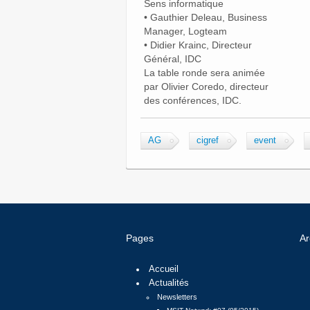
Sens informatique
• Gauthier Deleau, Business
Manager, Logteam
• Didier Krainc, Directeur
Général, IDC
La table ronde sera animée
par Olivier Coredo, directeur
des conférences, IDC.
AG
cigref
event
Pages
Ar
Accueil
Actualités
Newsletters