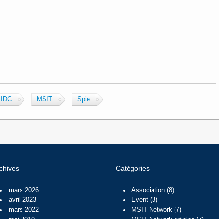
IDC
MSIT
Spie
chives
Catégories
mars 2026
Association
(8)
avril 2023
Event
(3)
mars 2022
MSIT Network
(7)