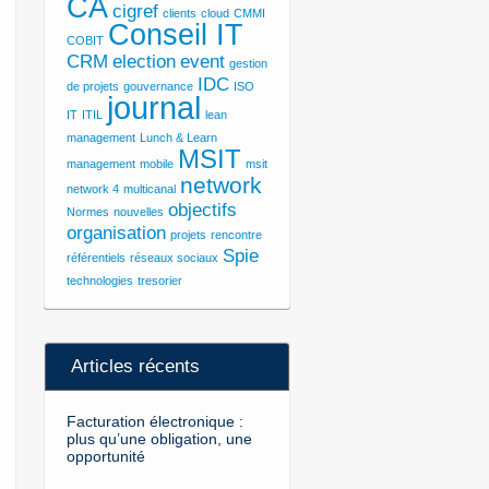
CA
cigref
clients
cloud
CMMI
Conseil IT
COBIT
CRM
election
event
gestion
IDC
de projets
gouvernance
ISO
journal
IT
ITIL
lean
management
Lunch & Learn
MSIT
management
mobile
msit
network
network 4
multicanal
objectifs
Normes
nouvelles
organisation
projets
rencontre
Spie
référentiels
réseaux sociaux
technologies
tresorier
Articles récents
Facturation électronique :
plus qu’une obligation, une
opportunité