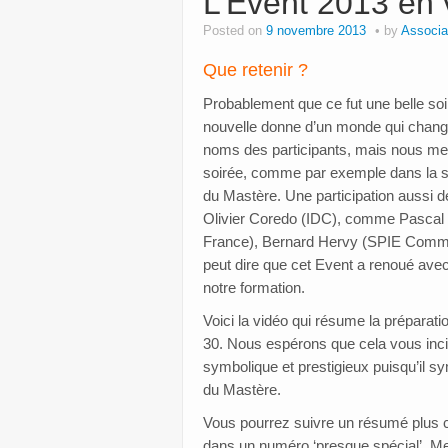
L’Event 2013 en
Posted on
9 novembre 2013
by
Associa
Que retenir ?
Probablement que ce fut une belle s
nouvelle donne d’un monde qui change
noms des participants, mais nous me
soirée, comme par exemple dans la sa
du Mastère. Une participation aussi d
Olivier Coredo (IDC), comme Pascal 
France), Bernard Hervy (SPIE Commun
peut dire que cet Event a renoué avec 
notre formation.
Voici la vidéo qui résume la préparati
30. Nous espérons que cela vous incite
symbolique et prestigieux puisqu’il sy
du Mastère.
Vous pourrez suivre un résumé plus c
dans un numéro ‘presque spécial’. Mer