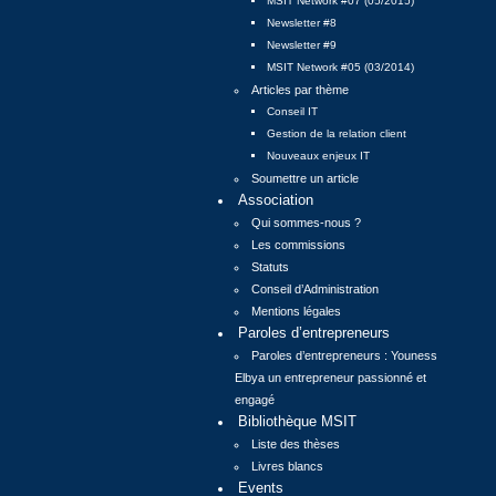
MSIT Network #07 (05/2015)
Newsletter #8
Newsletter #9
MSIT Network #05 (03/2014)
Articles par thème
Conseil IT
Gestion de la relation client
Nouveaux enjeux IT
Soumettre un article
Association
Qui sommes-nous ?
Les commissions
Statuts
Conseil d’Administration
Mentions légales
Paroles d’entrepreneurs
Paroles d’entrepreneurs : Youness
Elbya un entrepreneur passionné et
engagé
Bibliothèque MSIT
Liste des thèses
Livres blancs
Events