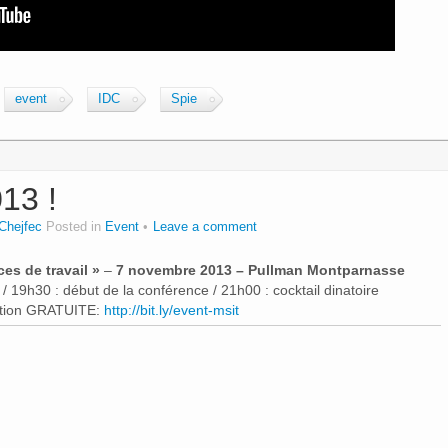
event
IDC
Spie
13 !
Chejfec
Posted in
Event
Leave a comment
es de travail »
–
7 novembre 2013 – Pullman Montparnasse
 19h30 : début de la conférence / 21h00 : cocktail dinatoire
ption GRATUITE:
http://bit.ly/event-msit