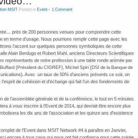
 vidéo…
tion MSIT
Posted in
Event
1 Comment
oirée… près de 200 personnes venues pour comprendre cette
 en terme d’usage. Nous pourrions remplir cette page avec les
ttrons l’accent sur quelques personnes symboliques de cette
lle Alain Berdugo et Robert Mahl, anciens Directeurs Scientifiques
es représentants de notre profession à une table ronde animée par
Buffard (Président du CIGREF), Michel Spiri (DSI de la Banque de
ications). Avec un taux de 50% d’anciens présents ce soir, on
l’esprit de cohésion et d’échange qui fait l’un des fondements de
on de l’assemblée générale et de la conférence, le tout en 5 minutes
ra à vous inscrire à l’Event de 2014, qui devrait être encore plus
mbolisera les dix ans de l’association et les quinze ans d’existence
omplet de l’Event dans MSIT Network #4 à paraître en Janvier,
ci encore à tous ceux qui nous ont fait confiance pour cette soirée.