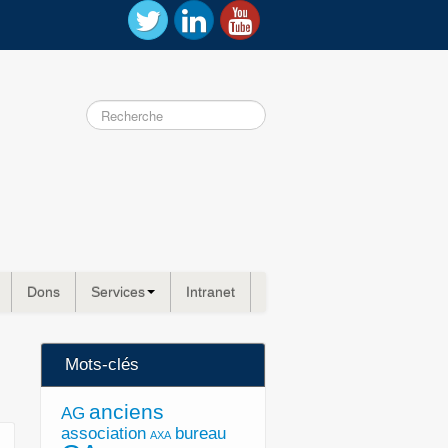
Dons
Services
Intranet
Mots-clés
anciens
AG
association
bureau
AXA