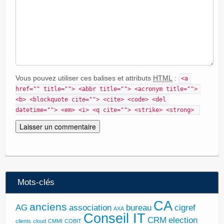
Vous pouvez utiliser ces balises et attributs
HTML
:
<a 
href="" title=""> <abbr title=""> <acronym title=""> 
<b> <blockquote cite=""> <cite> <code> <del 
datetime=""> <em> <i> <q cite=""> <strike> <strong> 
Mots-clés
CA
anciens
AG
association
bureau
cigref
AXA
Conseil IT
CRM
election
clients
cloud
CMMI
COBIT