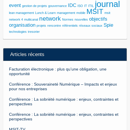
journal
event
IDC
gestion de projets
gouvernance
ISO
IT
ITIL
MSIT
lean management
Lunch & Learn
management
mobile
msit
network
objectifs
network 4
multicanal
Normes
nouvelles
organisation
Spie
projets
rencontre
référentiels
réseaux sociaux
technologies
tresorier
Articles récents
Facturation électronique : plus qu’une obligation, une
opportunité
Conférence : Souveraineté Numérique – Impacts et enjeux
pour nos entreprises
Conférence : La sobriété numérique : enjeux, contraintes et
perspectives
Conférence : La sobriété numérique : enjeux, contraintes et
perspectives
MSIT-TV