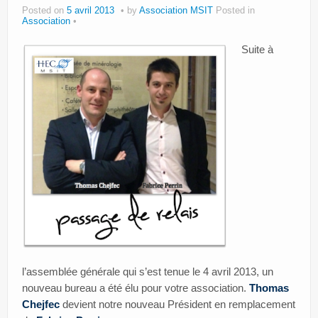
Posted on
5 avril 2013
by
Association MSIT
Posted in
Paroles d’entrepreneurs
Association
Bibliothèque MSIT
Suite à
Events
Dons
Services
Intranet
l’assemblée générale qui s’est tenue le 4 avril 2013, un
nouveau bureau a été élu pour votre association.
Thomas
Chejfec
devient notre nouveau Président en remplacement