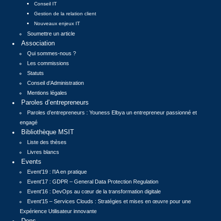
Conseil IT
Gestion de la relation client
Nouveaux enjeux IT
Soumettre un article
Association
Qui sommes-nous ?
Les commissions
Statuts
Conseil d’Administration
Mentions légales
Paroles d’entrepreneurs
Paroles d’entrepreneurs : Youness Elbya un entrepreneur passionné et
engagé
Bibliothèque MSIT
Liste des thèses
Livres blancs
Events
Event’19 : l’IA en pratique
Event’17 : GDPR – General Data Protection Regulation
Event’16 : DevOps au cœur de la transformation digitale
Event’15 – Services Clouds : Stratégies et mises en œuvre pour une
Expérience Utilisateur innovante
Dons