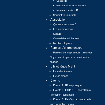
Conseil IT
Gestion de la relation client
Nouveaux enjeux IT
Soumettre un article
Association
Qui sommes-nous ?
Les commissions
Statuts
Conseil d’Administration
Mentions légales
Paroles d’entrepreneurs
Paroles d’entrepreneurs : Youness
Elbya un entrepreneur passionné et
engagé
Bibliothèque MSIT
Liste des thèses
Livres blancs
Events
Event’19 : l’IA en pratique
Event’17 : GDPR – General Data
Protection Regulation
Event’16 : DevOps au cœur de la
transformation digitale