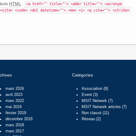
ibuts
HTML
:
<a href="" title=""> <abbr title=""> <acronym 
<cite> <code> <del datetime=""> <em> <i> <q cite=""> <strike> 
chives
Catégories
mars 2026
Association
(8)
avril 2023
Event
(3)
mars 2022
MSIT Network
(7)
mai 2019
MSIT Network articles
(7)
février 2019
Non classé
(11)
décembre 2018
Réseau
(2)
mars 2018
mars 2017