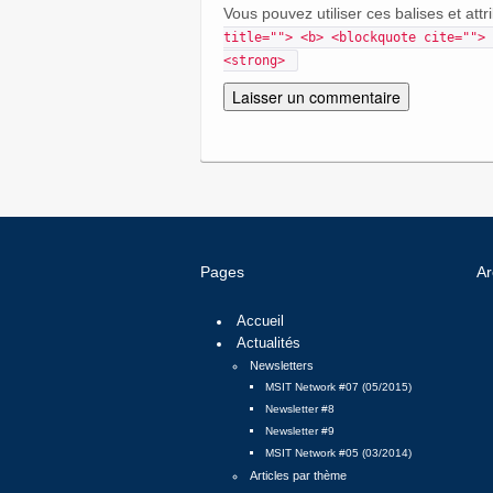
Vous pouvez utiliser ces balises et attr
title=""> <b> <blockquote cite=""> 
<strong> 
Pages
Ar
Accueil
Actualités
Newsletters
MSIT Network #07 (05/2015)
Newsletter #8
Newsletter #9
MSIT Network #05 (03/2014)
Articles par thème