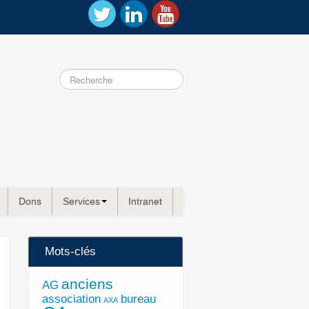
Dons
Services
Intranet
Mots-clés
anciens
AG
association
bureau
AXA