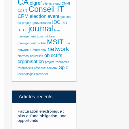
CA
cigref
clients
cloud
CMMI
Conseil IT
COBIT
CRM
election
event
gestion
IDC
de projets
gouvernance
ISO
journal
IT
ITIL
lean
management
Lunch & Learn
MSIT
management
mobile
msit
network
network 4
multicanal
objectifs
Normes
nouvelles
organisation
projets
rencontre
Spie
référentiels
réseaux sociaux
technologies
tresorier
Articles récents
Facturation électronique :
plus qu’une obligation, une
opportunité