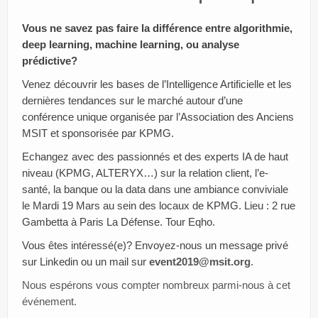
Paroles d’entrepreneurs
Vous ne savez pas faire la différence entre algorithmie,
deep learning, machine learning, ou analyse
Bibliothèque MSIT
prédictive?
Events
Venez découvrir les bases de l’Intelligence Artificielle et les
dernières tendances sur le marché autour d’une
Dons
conférence unique organisée par l’Association des Anciens
MSIT et sponsorisée par KPMG.
Services
Echangez avec des passionnés et des experts IA de haut
Intranet
niveau (KPMG, ALTERYX…) sur la relation client, l’e-
santé, la banque ou la data dans une ambiance conviviale
le Mardi 19 Mars au sein des locaux de KPMG. Lieu : 2 rue
Gambetta à Paris La Défense. Tour Eqho.
Vous êtes intéressé(e)? Envoyez-nous un message privé
sur Linkedin ou un mail sur
event2019@msit.org
.
Nous espérons vous compter nombreux parmi-nous à cet
événement.