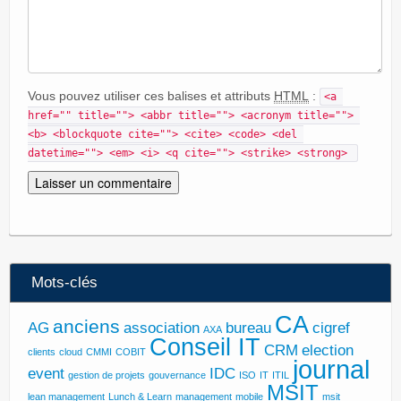
Vous pouvez utiliser ces balises et attributs
HTML
:
<a 
href="" title=""> <abbr title=""> <acronym title=""> 
<b> <blockquote cite=""> <cite> <code> <del 
datetime=""> <em> <i> <q cite=""> <strike> <strong> 
Mots-clés
CA
anciens
AG
association
bureau
cigref
AXA
Conseil IT
CRM
election
clients
cloud
CMMI
COBIT
journal
event
IDC
gestion de projets
gouvernance
ISO
IT
ITIL
MSIT
lean management
Lunch & Learn
management
mobile
msit