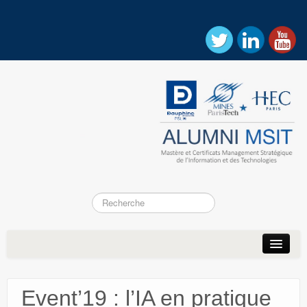
Accueil
Actualités
Event’19 : l’IA en pratique
Association