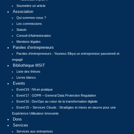
Soumettre un article
Association
Qui sommes-nous ?
Les commissions
Statuts
Conseil d’Administration
Mentions légales
Paroles d’entrepreneurs
Paroles d’entrepreneurs : Youness Elbya un entrepreneur passionné et
engagé
Bibliothèque MSIT
Liste des thèses
Livres blancs
Events
Event’19 : l’IA en pratique
Event’17 : GDPR – General Data Protection Regulation
Event’16 : DevOps au cœur de la transformation digitale
Event’15 – Services Clouds : Stratégies et mises en œuvre pour une
Expérience Utilisateur innovante
Dons
Services
Services aux entreprises