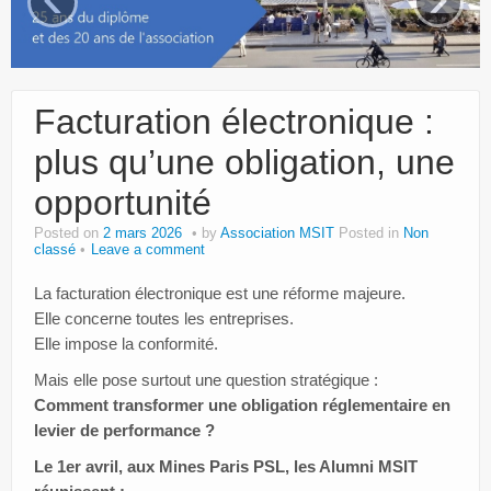
Paroles d’entrepreneurs
Bibliothèque MSIT
Facturation électronique :
Events
plus qu’une obligation, une
Dons
opportunité
Services
Posted on
2 mars 2026
by
Association MSIT
Posted in
Non
Intranet
classé
Leave a comment
La facturation électronique est une réforme majeure.
Elle concerne toutes les entreprises.
Elle impose la conformité.
Mais elle pose surtout une question stratégique :
Comment transformer une obligation réglementaire en
levier de performance ?
Le 1er avril, aux Mines Paris PSL, les Alumni MSIT