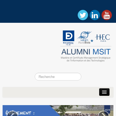
Accueil
Actualités
‹
›
Association