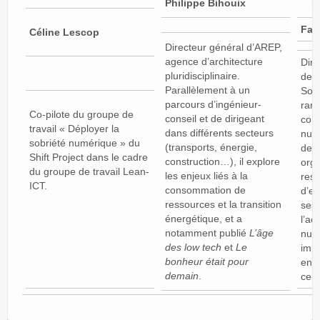
Philippe Bihouix
Fab
Céline Lescop
Directeur général d’AREP,
agence d’architecture
Dire
pluridisciplinaire.
de 
Parallèlement à un
Sou
parcours d’ingénieur-
rang
Co-pilote du groupe de
conseil et de dirigeant
cons
travail « Déployer la
dans différents secteurs
numé
sobriété numérique » du
(transports, énergie,
de l
Shift Project dans le cadre
construction…), il explore
orga
du groupe de travail Lean-
les enjeux liés à la
resp
ICT.
consommation de
d’en
ressources et la transition
ses
énergétique, et a
l’ac
notamment publié
L’âge
num
des low tech
et
Le
imp
bonheur était pour
env
demain
.
celu