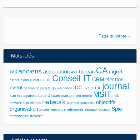
Page suivante »
Mots-clés
CA
anciens
AG
association
bureau
cigref
AXA
Conseil IT
CRM
election
clients
cloud
CMMI
COBIT
journal
event
IDC
gestion de projets
gouvernance
ISO
IT
ITIL
MSIT
lean management
Lunch & Learn
management
mobile
msit
network
objectifs
network 4
multicanal
Normes
nouvelles
organisation
Spie
projets
rencontre
référentiels
réseaux sociaux
technologies
tresorier